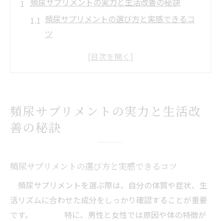
頻尿サプリメントの実力と生活改善の秘訣
頻尿サプリメントの選び方と実感できるコ
ツ
生活習慣改善と頻尿サプリメントの相乗効
果
頻尿サプリメントの口コミから学ぶ実態と
対策
頻尿サプリメントの実力と生活改
頻尿サプリメントと適切な水分管理ポイン
善の秘訣
ト
頻尿サプリメント活用時の注意と効果的な
飲み方
頻尿サプリメントの選び方と実感できるコツ
より快適な日々へ導く頻尿対策サプリ活用法
頻尿サプリメントを選ぶ際は、自分の体質や症状、生
頻尿サプリメント活用で快適な毎日を目指
活リズムに合わせた成分をしっかり確認することが重要
す
です。 特に、男性と女性では原因や体の特徴が