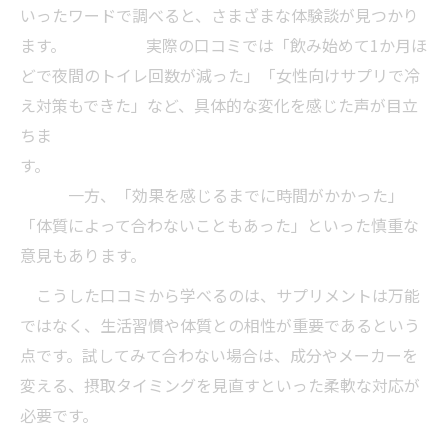
いったワードで調べると、さまざまな体験談が見つかり
頻尿サプリメントとトイレ間隔トレーニン
ます。 実際の口コミでは「飲み始めて1か月ほ
グ実践
どで夜間のトイレ回数が減った」「女性向けサプリで冷
頻尿サプリメントで失敗しないための注意
え対策もできた」など、具体的な変化を感じた声が目立
点
ちま
口コミを活かした頻尿サプリメント選びの
す。
コツ
一方、「効果を感じるまでに時間がかかった」
サプリメントとセルフケアを組み合わせる
「体質によって合わないこともあった」といった慎重な
方法
意見もあります。
頻尿サプリメントの過剰摂取に注意するポ
こうした口コミから学べるのは、サプリメントは万能
イント
ではなく、生活習慣や体質との相性が重要であるという
点です。試してみて合わない場合は、成分やメーカーを
変える、摂取タイミングを見直すといった柔軟な対応が
必要です。