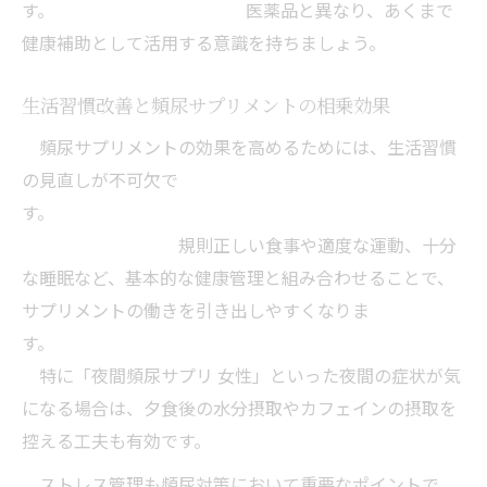
の工夫
す。 医薬品と異なり、あくまで
健康補助として活用する意識を持ちましょう。
頻尿サプリメントと食事内容の見直しの関
係
生活習慣改善と頻尿サプリメントの相乗効果
夜間頻尿にも役立つ頻尿サプリメントの選
頻尿サプリメントの効果を高めるためには、生活習慣
び方
の見直しが不可欠で
夜間頻尿や尿意不安を減らす日常の工夫ポイン
す。
ト
規則正しい食事や適度な運動、十分
夜間頻尿サプリと日中の生活習慣見直しポ
な睡眠など、基本的な健康管理と組み合わせることで、
イント
サプリメントの働きを引き出しやすくなりま
頻尿サプリメントで夜間のトイレ不安を軽
す。
減
特に「夜間頻尿サプリ 女性」といった夜間の症状が気
サプリメントと水分管理で夜間頻尿を防ぐ
になる場合は、夕食後の水分摂取やカフェインの摂取を
コツ
控える工夫も有効です。
頻尿サプリメントと睡眠環境の整え方
ストレス管理も頻尿対策において重要なポイントで