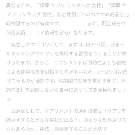
頻尿サプリメントのランキング比較と活用
異なるため、「頻尿 サプリ ランキング 女性」「頻尿 サ
ポイント
プリ ランキング 男性」など性別ごとのおすすめ商品を比
サプリメント選びで失敗しない頻尿対策の
較検討するのが有効です。 また、配合成分や
ヒント
使用実績、口コミ情報も参考になります。
頻尿サプリメント利用者の口コミを活かす
実感しやすいコツとして、まずは1日2～3回、決まっ
方法
たタイミングでサプリを摂取する習慣をつくることが挙
男性・女性向け頻尿サプリメントの違いと
げられます。さらに、サプリメントは即効性よりも継続
選び方
による体質改善を目指すものが多いため、1～2か月は続
サプリメント選びと生活リズムの見直しがカギ
けてみるのが理想です。短期間で効果を求めすぎず、体
調の変化を記録しながら自分に合うものを見極めましょ
頻尿サプリメント選びで重視したい成分ポ
う。
イント
生活リズムの整え方と頻尿サプリメント活
注意点として、サプリメントの過剰摂取は「サプリを
用法
飲みすぎるとどんな症状が出る？」のような副作用リス
頻尿サプリメントの効果を高める生活習慣
クもあるため、用法・用量を守ることが大切で