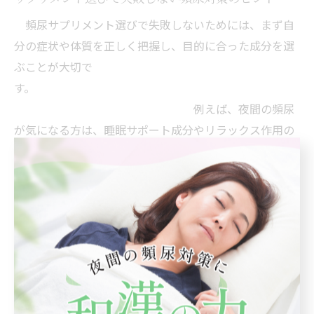
頻尿サプリメント選びで失敗しないためには、まず自
分の症状や体質を正しく把握し、目的に合った成分を選
ぶことが大切で
す。
例えば、夜間の頻尿
が気になる方は、睡眠サポート成分やリラックス作用の
ある成分が含まれているサプリメントを選ぶとよいでし
ょう。
また、過剰摂取による副作用にも注意が必要です。サ
プリメントは健康食品ですが、推奨量を守らないと腹痛
や下痢、体調不良を招く恐れがありま
す。
特に複数のサプリメントを併用する際
は、成分の重複や相互作用にも気をつけましょう。