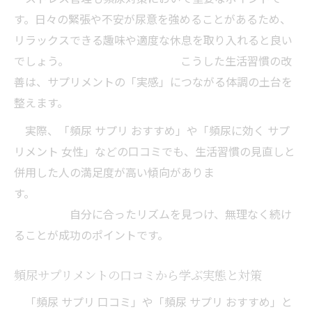
頻尿サプリメントと就寝前の行動見直し
す。日々の緊張や不安が尿意を強めることがあるため、
頻尿サプリメントで実感しやすくなる生活習慣
リラックスできる趣味や適度な休息を取り入れると良い
とは
でしょう。 こうした生活習慣の改
頻尿サプリメントとカフェイン制限の関係
善は、サプリメントの「実感」につながる体調の土台を
性
整えます。
頻尿サプリメントが効きやすい生活習慣の
実際、「頻尿 サプリ おすすめ」や「頻尿に効く サプ
特徴
リメント 女性」などの口コミでも、生活習慣の見直しと
サプリメントと食生活のバランスで頻尿対
併用した人の満足度が高い傾向がありま
策
す。
頻尿サプリメントと適度な運動の重要性
自分に合ったリズムを見つけ、無理なく続け
頻尿サプリメントと水分タイミングの見直
ることが成功のポイントです。
し
頻尿サプリメントの口コミから学ぶ実態と対策
頻尿へ悩む方におすすめの実践的セルフケア方
法
「頻尿 サプリ 口コミ」や「頻尿 サプリ おすすめ」と