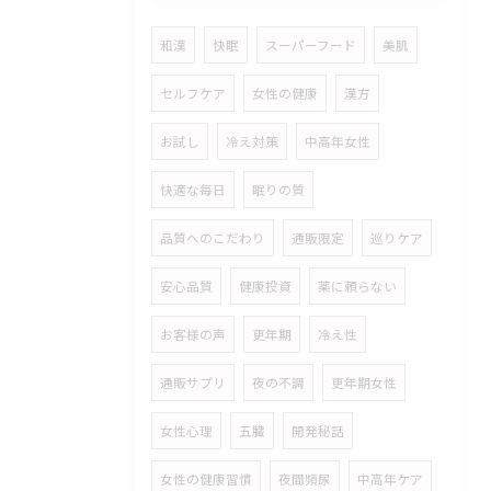
和漢
快眠
スーパーフード
美肌
セルフケア
女性の健康
漢方
お試し
冷え対策
中高年女性
快適な毎日
眠りの質
品質へのこだわり
通販限定
巡りケア
安心品質
健康投資
薬に頼らない
お客様の声
更年期
冷え性
通販サプリ
夜の不調
更年期女性
女性心理
五臓
開発秘話
女性の健康習慣
夜間頻尿
中高年ケア