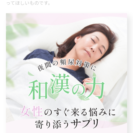
ってほしいものです。
◆まとめ
通販サプリで失敗しないためには、「成分」「品質」
「続けやすさ」の3つの視点が欠かせません。
しっかり見極めて、自分に合った健康習慣を選びましょ
う。
--------------------------------------------------------------------
--
まるわ快尿研究所
広島県広島市中区大手町１丁目１−２０
相生橋ビル7階A号室
電話番号 : 050-3126-3758