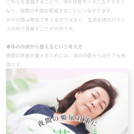
これらを意識することで、体が休息モードに入りやすく
なり、夜間の不調を軽減することにつながります。
水分対策は単独で考えるのではなく、生活全体のバラン
スの中で見直すことが大切です。
◆
体の内側から整えるという考え方
夜間の状態を整えるためには、体の内側からのケアも有
効です。
ヒシエキスやシーベリーといった和漢成分は、体にやさ
しく働きかけ、巡りやバランスを整えるサポートが期待
されています。
自然派サプリとして日々の習慣に取り入れることで、
「何もしていない状態」から「整えている状態」へと意
識が変わり、安心感にもつながります。