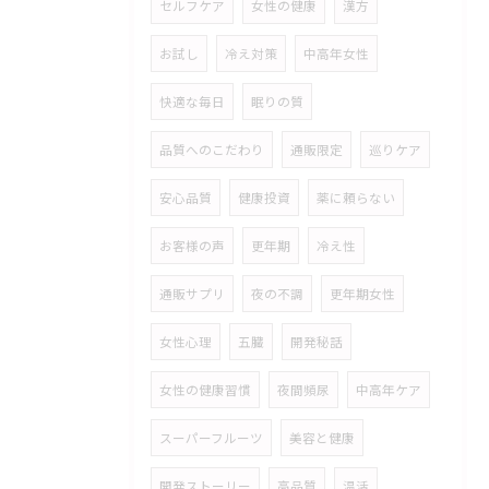
セルフケア
女性の健康
漢方
お試し
冷え対策
中高年女性
快適な毎日
眠りの質
品質へのこだわり
通販限定
巡りケア
安心品質
健康投資
薬に頼らない
お客様の声
更年期
冷え性
通販サプリ
夜の不調
更年期女性
女性心理
五臓
開発秘話
女性の健康習慣
夜間頻尿
中高年ケア
スーパーフルーツ
美容と健康
開発ストーリー
高品質
温活