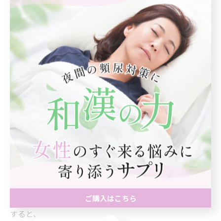
土台になります。
さらに、ヒシエキスやシーベリーといった和漢成分を取
り入れることで、体の巡りやバランスをやさしくサポー
トすることもできます。
これらは特定の部分だけに働きかけるのではなく、全体
を整えるという漢方的な考え方に基づいています。
◆
自分の状態を“全体で見る”という視点
大切なのは、「症状だけを見る」のではなく、「体全体
の状態を見る」ことです。
五臓という考え方を知ることで、「なぜこの不調が起き
ているのか」を広い視点で捉えられるようになります。
ご購入はこちら
すると、