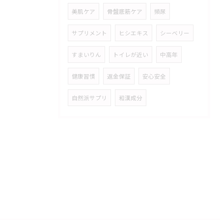
美肌ケア
骨盤底筋ケア
頻尿
サプリメント
ヒシエキス
シーベリー
すまいりん
トイレが近い
中高年
健康習慣
返金保証
安心安全
自然派サプリ
和漢成分