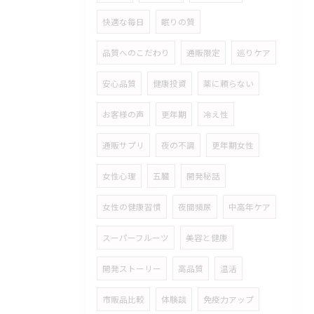
快適な毎日
眠りの質
品質へのこだわり
通販限定
巡りケア
安心品質
健康投資
薬に頼らない
お客様の声
更年期
冷え性
通販サプリ
夜の不調
更年期女性
女性心理
五臓
開発秘話
女性の健康習慣
夜間頻尿
中高年ケア
スーパーフルーツ
美容と健康
開発ストーリー
高品質
温活
市販品比較
体験談
免疫力アップ